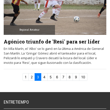
Regional Amateur
Agónico triunfo de 'Resi' para ser líder
En Villa Marín, el 'Albo' se lo ganó en la última a América de General
San Martín. La 'Gringa' Gómez abrió el tanteador para el local,
Pelizardi lo empató y Cravero desató la locura del local. Líder e
invicto para 'Resi', que sigue ilusionado con la clasificación.
1
2
3
4
5
6
7
8
9
10
ENTRETIEMPO