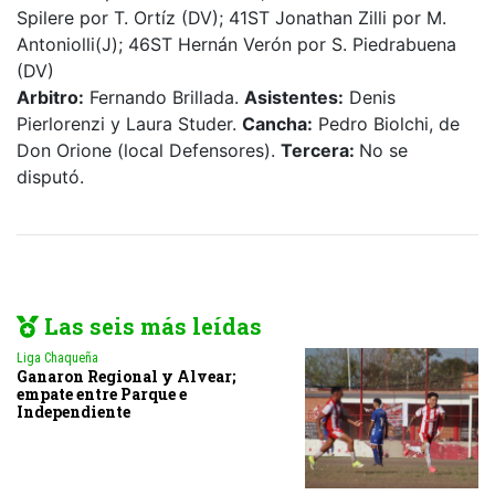
Spilere por T. Ortíz (DV); 41ST Jonathan Zilli por M.
Antoniolli(J); 46ST Hernán Verón por S. Piedrabuena
(DV)
Arbitro:
Fernando Brillada.
Asistentes:
Denis
Pierlorenzi y Laura Studer.
Cancha:
Pedro Biolchi, de
Don Orione (local Defensores).
Tercera:
No se
disputó.
Las seis más leídas
Liga Chaqueña
Ganaron Regional y Alvear;
empate entre Parque e
Independiente