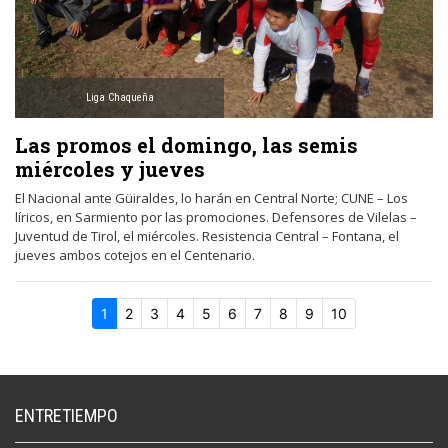
Liga Chaqueña
Las promos el domingo, las semis
miércoles y jueves
El Nacional ante Güiraldes, lo harán en Central Norte; CUNE – Los
líricos, en Sarmiento por las promociones. Defensores de Vilelas –
Juventud de Tirol, el miércoles. Resistencia Central – Fontana, el
jueves ambos cotejos en el Centenario.
1
2
3
4
5
6
7
8
9
10
ENTRETIEMPO