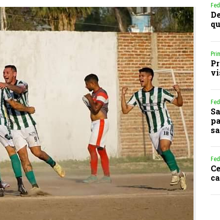
Fed
De
qu
Pri
Pr
vi
Fed
Sa
pa
sa
Fed
Ce
ca