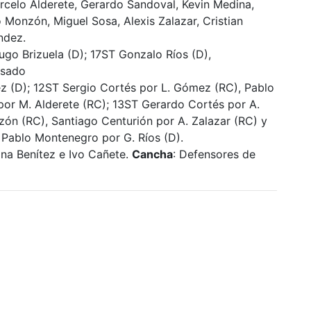
celo Alderete, Gerardo Sandoval, Kevin Medina,
Monzón, Miguel Sosa, Alexis Zalazar, Cristian
ndez.
go Brizuela (D); 17ST Gonzalo Ríos (D),
lsado
rez (D); 12ST Sergio Cortés por L. Gómez (RC), Pablo
por M. Alderete (RC); 13ST Gerardo Cortés por A.
zón (RC), Santiago Centurión por A. Zalazar (RC) y
 Pablo Montenegro por G. Ríos (D).
ina Benítez e Ivo Cañete.
Cancha
: Defensores de