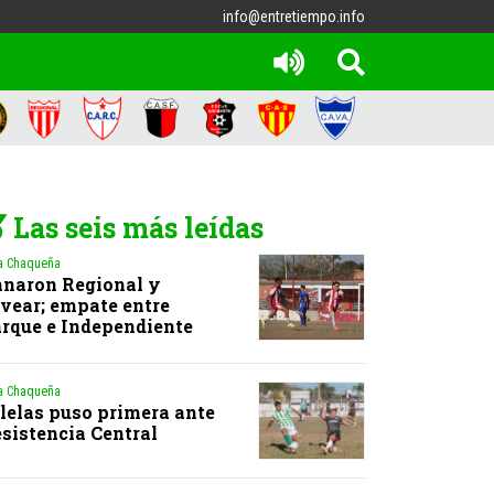
info@entretiempo.info
Las seis más leídas
a Chaqueña
naron Regional y
vear; empate entre
rque e Independiente
a Chaqueña
lelas puso primera ante
sistencia Central