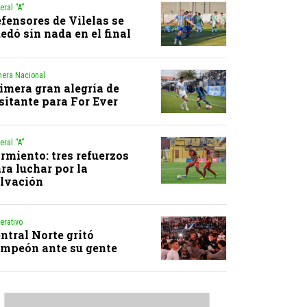
eral “A”
fensores de Vilelas se
edó sin nada en el final
mera Nacional
imera gran alegría de
sitante para For Ever
eral “A”
rmiento: tres refuerzos
ra luchar por la
lvación
erativo
ntral Norte gritó
mpeón ante su gente