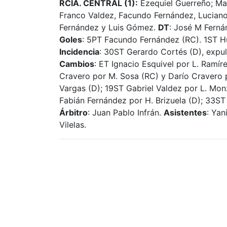
RCIA. CENTRAL (1):
Ezequiel Guerreño; Mar
Franco Valdez, Facundo Fernández, Luciano 
Fernández y Luis Gómez.
DT
: José M Ferná
Goles
: 5PT Facundo Fernández (RC). 1ST Hu
Incidencia
: 30ST Gerardo Cortés (D), expu
Cambios
: ET Ignacio Esquivel por L. Ramí
Cravero por M. Sosa (RC) y Darío Cravero 
Vargas (D); 19ST Gabriel Valdez por L. Mon
Fabián Fernández por H. Brizuela (D); 33ST
Árbitro
: Juan Pablo Infrán.
Asistentes
: Yan
Vilelas.