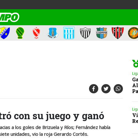
Lig
Ga
Al
Pa
Lig
tró con su juego y ganó
Vi
Re
acias a los goles de Brizuela y Ríos; Fernández había
siete unidades, vio la roja Gerardo Cortés.