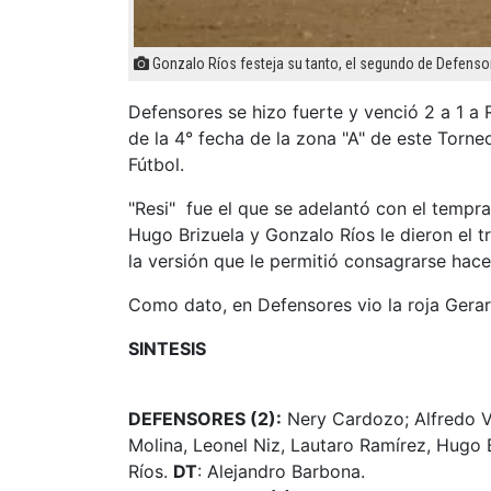
Gonzalo Ríos festeja su tanto, el segundo de Defensor
Defensores se hizo fuerte y venció 2 a 1 a R
de la 4° fecha de la zona "A" de este Torn
Fútbol.
"Resi" fue el que se adelantó con el tempr
Hugo Brizuela y Gonzalo Ríos le dieron el t
la versión que le permitió consagrarse hac
Como dato, en Defensores vio la roja Gera
SINTESIS
DEFENSORES (2):
Nery Cardozo; Alfredo Va
Molina, Leonel Niz, Lautaro Ramírez, Hugo 
Ríos.
DT
: Alejandro Barbona.