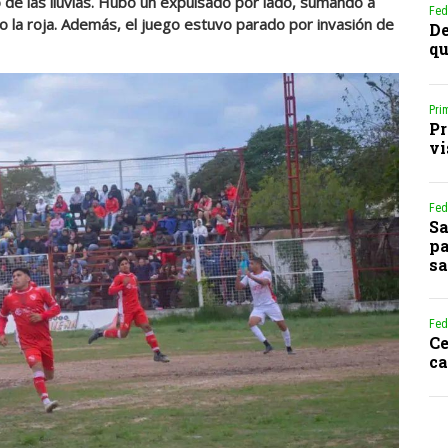
go de las lluvias. Hubo un expulsado por lado, sumando a
Fed
io la roja. Además, el juego estuvo parado por invasión de
De
qu
Pri
Pr
vi
Fed
Sa
pa
sa
Fed
Ce
ca