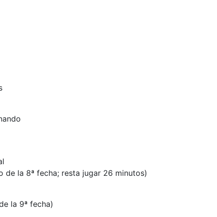
s
rnando
al
o de la 8ª fecha; resta jugar 26 minutos)
de la 9ª fecha)