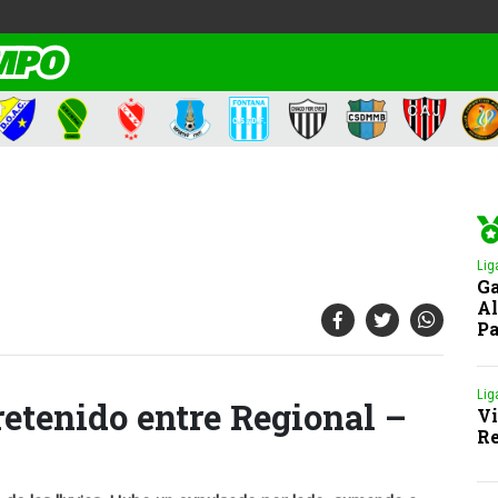
Lig
Ga
Al
Pa
Lig
retenido entre Regional –
Vi
Re