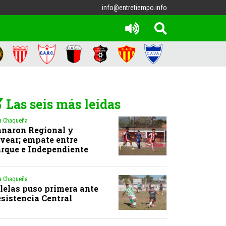
info@entretiempo.info
Las seis más leídas
a Chaqueña
naron Regional y
vear; empate entre
rque e Independiente
a Chaqueña
lelas puso primera ante
sistencia Central