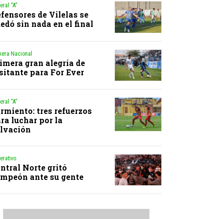
eral “A”
fensores de Vilelas se
edó sin nada en el final
mera Nacional
imera gran alegría de
sitante para For Ever
eral “A”
rmiento: tres refuerzos
ra luchar por la
lvación
erativo
ntral Norte gritó
mpeón ante su gente