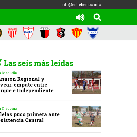
info@entretiempo.info
Las seis más leídas
a Chaqueña
naron Regional y
vear; empate entre
rque e Independiente
a Chaqueña
lelas puso primera ante
sistencia Central