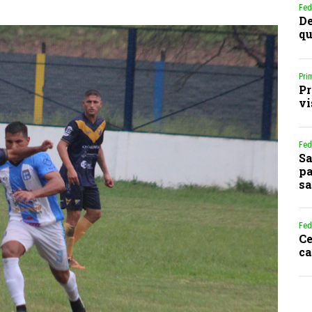
Fed
De
qu
Pri
Pr
vi
Fed
Sa
pa
sa
Fed
Ce
ca