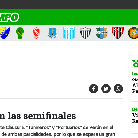
Lig
Ga
Al
Pa
Lig
n las semifinales
Vi
Re
te Clausura. "Tanineros" y "Portuarios" se verán en el
o de ambas parcialidades, por lo que se espera un gran