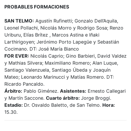
PROBABLES FORMACIONES
SAN TELMO:
Agustín Rufinetti; Gonzalo Dell’Aquila,
Leonel Pollachi, Nicolás Morro y Rodrigo Sosa; Renzo
Uriburu, Elías Brítez , Marcos Astina e Iñaki
Larthirigoyen; Jerónimo Porto Lapegüe y Sebastián
Cocimano. DT: José María Bianco
FOR EVER:
Nicolás Caprio; Gino Barbieri, David Valdez
y Mathias Silvera; Maximiliano Romero; Alan Luque,
Santiago Valenzuela, Santiago Úbeda y Joaquín
Mateo; Leonardo Marinucci y Matías Romero. DT:
Ricardo Pancaldo.
Árbitro:
Pablo Giménez.
Asistentes:
Ernesto Callegari
y Martín Saccone.
Cuarto árbitro:
Jorge Broggi.
Estadio:
Dr. Osvaldo Baletto, de San Telmo.
Hora:
15.30.