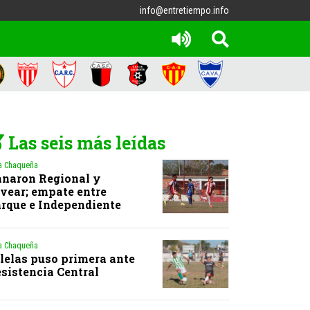
info@entretiempo.info
Las seis más leídas
a Chaqueña
naron Regional y
vear; empate entre
rque e Independiente
a Chaqueña
lelas puso primera ante
sistencia Central