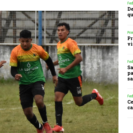
Fed
De
qu
Pri
Pr
vi
Fed
Sa
pa
sa
Fed
Ce
ca