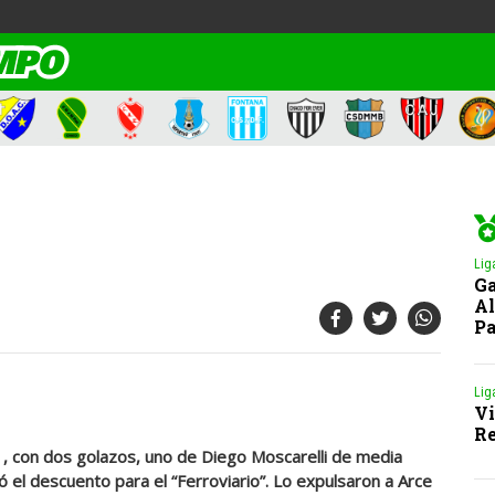
Lig
Ga
Al
Pa
Lig
Vi
Re
1, con dos golazos, uno de Diego Moscarelli de media
ló el descuento para el “Ferroviario”. Lo expulsaron a Arce