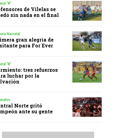
eral “A”
fensores de Vilelas se
edó sin nada en el final
mera Nacional
imera gran alegría de
sitante para For Ever
eral “A”
rmiento: tres refuerzos
ra luchar por la
lvación
erativo
ntral Norte gritó
mpeón ante su gente