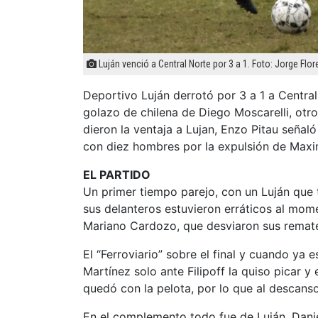
Luján venció a Central Norte por 3 a 1. Foto: Jorge Flor
Deportivo Luján derrotó por 3 a 1 a Centra
golazo de chilena de Diego Moscarelli, otro
dieron la ventaja a Lujan, Enzo Pitau señaló
con diez hombres por la expulsión de Maxim
EL PARTIDO
Un primer tiempo parejo, con un Luján que 
sus delanteros estuvieron erráticos al mome
Mariano Cardozo, que desviaron sus remate
El “Ferroviario” sobre el final y cuando ya
Martínez solo ante Filipoff la quiso picar y 
quedó con la pelota, por lo que al descanso
En el complemento todo fue de Luján, Dani