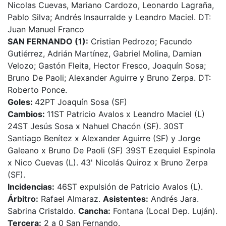
Nicolas Cuevas, Mariano Cardozo, Leonardo Lagraña,
Pablo Silva; Andrés Insaurralde y Leandro Maciel. DT:
Juan Manuel Franco
SAN FERNANDO (1):
Cristian Pedrozo; Facundo
Gutiérrez, Adrián Martínez, Gabriel Molina, Damian
Velozo; Gastón Fleita, Hector Fresco, Joaquín Sosa;
Bruno De Paoli; Alexander Aguirre y Bruno Zerpa. DT:
Roberto Ponce.
Goles:
42PT Joaquín Sosa (SF)
Cambios:
11ST Patricio Avalos x Leandro Maciel (L)
24ST Jesús Sosa x Nahuel Chacón (SF). 30ST
Santiago Benítez x Alexander Aguirre (SF) y Jorge
Galeano x Bruno De Paoli (SF) 39ST Ezequiel Espinola
x Nico Cuevas (L). 43' Nicolás Quiroz x Bruno Zerpa
(SF).
Incidencias:
46ST expulsión de Patricio Avalos (L).
Árbitro:
Rafael Almaraz.
Asistentes:
Andrés Jara.
Sabrina Cristaldo.
Cancha:
Fontana (Local Dep. Luján).
Tercera:
2 a 0 San Fernando.