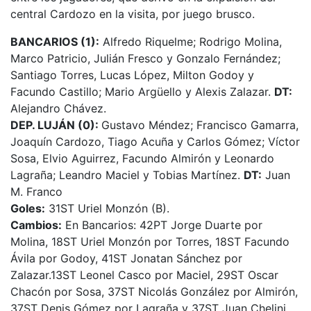
central Cardozo en la visita, por juego brusco.
BANCARIOS (1):
Alfredo Riquelme; Rodrigo Molina,
Marco Patricio, Julián Fresco y Gonzalo Fernández;
Santiago Torres, Lucas López, Milton Godoy y
Facundo Castillo; Mario Argüello y Alexis Zalazar.
DT:
Alejandro Chávez.
DEP. LUJÁN (0):
Gustavo Méndez; Francisco Gamarra,
Joaquín Cardozo, Tiago Acuña y Carlos Gómez; Víctor
Sosa, Elvio Aguirrez, Facundo Almirón y Leonardo
Lagraña; Leandro Maciel y Tobias Martínez.
DT:
Juan
M. Franco
Goles:
31ST Uriel Monzón (B).
Cambios:
En Bancarios: 42PT Jorge Duarte por
Molina, 18ST Uriel Monzón por Torres, 18ST Facundo
Ávila por Godoy, 41ST Jonatan Sánchez por
Zalazar.13ST Leonel Casco por Maciel, 29ST Oscar
Chacón por Sosa, 37ST Nicolás González por Almirón,
37ST Denis Gómez por Lagraña y 37ST Juan Chelini