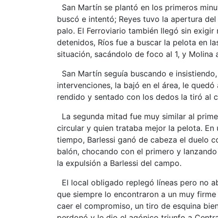
San Martín se plantó en los primeros minut
buscó e intentó; Reyes tuvo la apertura d
palo. El Ferroviario también llegó sin exig
detenidos, Ríos fue a buscar la pelota en l
situación, sacándolo de foco al 1, y Molina 
San Martín seguía buscando e insistiendo, 
intervenciones, la bajó en el área, le qued
rendido y sentado con los dedos la tiró al c
La segunda mitad fue muy similar al prime
circular y quien trataba mejor la pelota. 
tiempo, Barlessi ganó de cabeza el duelo co
balón, chocando con el primero y lanzando 
la expulsión a Barlessi del campo.
El local obligado replegó líneas pero no a
que siempre lo encontraron a un muy firme 
caer el compromiso, un tiro de esquina bie
perdonó y le dio el agónico triunfo a Centra