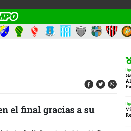
Lig
Ga
Al
Pa
Lig
n el final gracias a su
Vi
Re