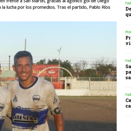
lén frente a San Martín, gracias al agónico gol de Diego
Fed
la lucha por los promedios. Tras el partido, Pablo Ríos
De
qu
Pri
Pr
vi
Fed
Sa
pa
sa
Fed
Ce
ca