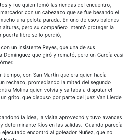
os y fue quien tomó las riendas del encuentro,
el marcador con un cabezazo que se fue besando el
ir mucho una pelota parada. En uno de esos balones
as alturas, pero su compañero intentó proteger la
a puerta libre se lo perdió,
con un insistente Reyes, que una de sus
ó a Domínguez que giró y remató, pero un García casi
órner.
r tiempo, con San Martín que era quien hacía
En un rechazo, promediando la mitad del segundo
ntra Molina quien volvía y saltaba a disputar el
un grito, que dispuso por parte del juez Van Lierde
bandonó la idea, la visita aprovechó y tuvo avances
y determinante Ríos en las salidas. Cuando parecía
n ejecutado encontró al goleador Nuñez, que no
l Norte.