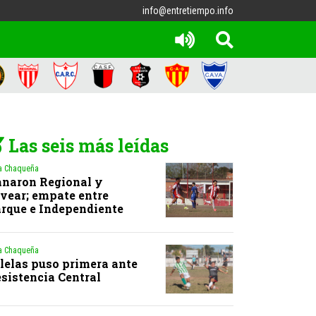
info@entretiempo.info
Las seis más leídas
a Chaqueña
naron Regional y
vear; empate entre
rque e Independiente
a Chaqueña
lelas puso primera ante
sistencia Central