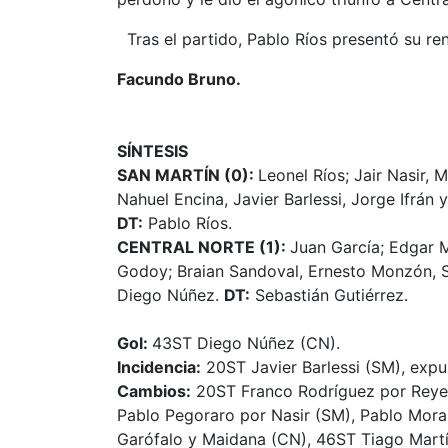
Tras el partido, Pablo Ríos presentó su ren
Facundo Bruno.
SÍNTESIS
SAN MARTÍN (0):
Leonel Ríos; Jair Nasir, 
Nahuel Encina, Javier Barlessi, Jorge Ifrá
DT:
Pablo Ríos.
CENTRAL NORTE (1):
Juan García; Edgar M
Godoy; Braian Sandoval, Ernesto Monzón, S
Diego Núñez.
DT:
Sebastián Gutiérrez.
Gol:
43ST Diego Núñez (CN).
Incidencia:
20ST Javier Barlessi (SM), expu
Cambios:
20ST Franco Rodríguez por Reyes
Pablo Pegoraro por Nasir (SM), Pablo Morale
Garófalo y Maidana (CN), 46ST Tiago Mart