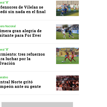
eral “A”
fensores de Vilelas se
edó sin nada en el final
mera Nacional
imera gran alegría de
sitante para For Ever
eral “A”
rmiento: tres refuerzos
ra luchar por la
lvación
erativo
ntral Norte gritó
mpeón ante su gente