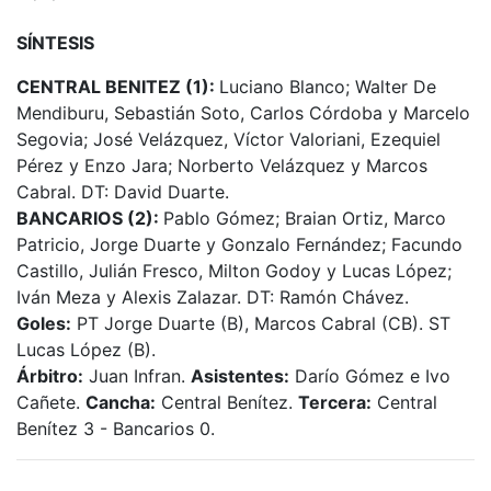
SÍNTESIS
CENTRAL BENITEZ (1):
Luciano Blanco; Walter De
Mendiburu, Sebastián Soto, Carlos Córdoba y Marcelo
Segovia; José Velázquez, Víctor Valoriani, Ezequiel
Pérez y Enzo Jara; Norberto Velázquez y Marcos
Cabral. DT: David Duarte.
BANCARIOS (2):
Pablo Gómez; Braian Ortiz, Marco
Patricio, Jorge Duarte y Gonzalo Fernández; Facundo
Castillo, Julián Fresco, Milton Godoy y Lucas López;
Iván Meza y Alexis Zalazar. DT: Ramón Chávez.
Goles:
PT Jorge Duarte (B), Marcos Cabral (CB). ST
Lucas López (B).
Árbitro:
Juan Infran.
Asistentes:
Darío Gómez e Ivo
Cañete.
Cancha:
Central Benítez.
Tercera:
Central
Benítez 3 - Bancarios 0.