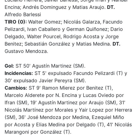
Encina; Andrés Dominguez y Matias Araujo.
DT.
Alfredo Barlessi
TIRO (0):
Walter Gomez; Nicolás Galarza, Facundo
Pelizardi, Ivan Caballero y German Quiñonez; Dario
Delgado, Walter Pourcel, Rodrigo Acosta y Jorge
Benitez; Sebastián González y Matias Medina.
DT.
Gustavo Mendoza.
Gol:
ST 50' Agustín Martinez (SM).
Incidencias:
ST 5' expulsado Facundo Pelizardi (T) y
30' expulsado Javier Pereyra (SM).
Cambios:
ST 9' Ramon Mierez por Benitez (T),
Marcelo Alderete por N. Encina y Lucas Oviedo por
Ifran (SM), 19' Agustín Martinez por Araujo (SM), 31'
Nicolás Martínez por Morales y Yair Lopez por Herrera
(SM), 36' José Mendoza por Medina, Ezequiel Miño
por Acosta y Elias Medina por Delgado (T), 41' Nicolás
Marangoni por González (T).