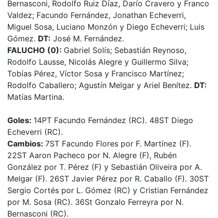
Bernasconi, Rodolfo Ruiz Díaz, Darío Cravero y Franco
Valdez; Facundo Fernández, Jonathan Echeverri,
Miguel Sosa, Luciano Monzón y Diego Echeverri; Luis
Gómez.
DT:
José M. Fernández.
FALUCHO (0):
Gabriel Solís; Sebastián Reynoso,
Rodolfo Lausse, Nicolás Alegre y Guillermo Silva;
Tobías Pérez, Víctor Sosa y Francisco Martínez;
Rodolfo Caballero; Agustín Melgar y Ariel Benítez.
DT:
Matías Martina.
Goles:
14PT Facundo Fernández (RC). 48ST Diego
Echeverri (RC).
Cambios:
7ST Facundo Flores por F. Martínez (F).
22ST Aaron Pacheco por N. Alegre (F), Rubén
González por T. Pérez (F) y Sebastián Oliveira por A.
Melgar (F). 26ST Javier Pérez por R. Caballo (F). 30ST
Sergio Cortés por L. Gómez (RC) y Cristian Fernández
por M. Sosa (RC). 36St Gonzalo Ferreyra por N.
Bernasconi (RC).