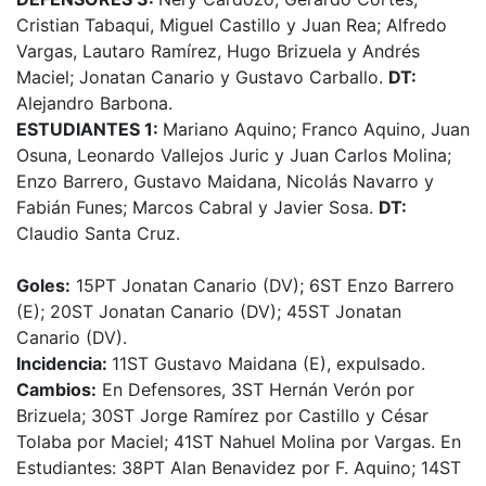
Cristian Tabaqui, Miguel Castillo y Juan Rea; Alfredo
Vargas, Lautaro Ramírez, Hugo Brizuela y Andrés
Maciel; Jonatan Canario y Gustavo Carballo.
DT:
Alejandro Barbona.
ESTUDIANTES 1:
Mariano Aquino; Franco Aquino, Juan
Osuna, Leonardo Vallejos Juric y Juan Carlos Molina;
Enzo Barrero, Gustavo Maidana, Nicolás Navarro y
Fabián Funes; Marcos Cabral y Javier Sosa.
DT:
Claudio Santa Cruz.
Goles:
15PT Jonatan Canario (DV); 6ST Enzo Barrero
(E); 20ST Jonatan Canario (DV); 45ST Jonatan
Canario (DV).
Incidencia:
11ST Gustavo Maidana (E), expulsado.
Cambios:
En Defensores, 3ST Hernán Verón por
Brizuela; 30ST Jorge Ramírez por Castillo y César
Tolaba por Maciel; 41ST Nahuel Molina por Vargas. En
Estudiantes: 38PT Alan Benavidez por F. Aquino; 14ST