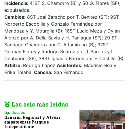
Incidencia:
41ST S. Chamorro (B) y 50 G. Flores (SF),
expulsados.
Cambios:
8ST Joel Zaracho por T. Benítez (SF); 9ST
Norberto Escobilla y Gonzalo Fernández por I.
Mendoza y Y. Mourglia (B); 16ST Lucio Meza y Dylan
Alonzo por A. Della Savia y H. Paniagua (SF); 29 ST
Santiago Chamorro por C. Altamirano (B); 37ST
Germán Flores y Rodrigo Suárez por J. Barrios y L.
Centurión (SF); 38ST Ignacio Barrios por F. Castillo (B).
Árbitro:
Rodrigo López
Asistentes:
Mauricio Rea y
Erika Tolaba.
Cancha:
San Fernando.
Las seis más leídas
Liga Chaqueña
Ganaron Regional y Alvear;
empate entre Parque e
Independiente