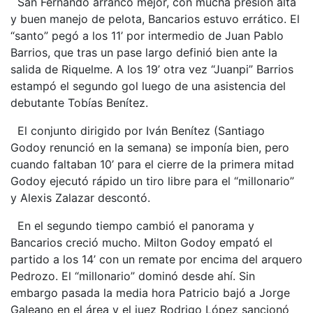
San Fernando arrancó mejor, con mucha presión alta
y buen manejo de pelota, Bancarios estuvo errático. El
“santo” pegó a los 11’ por intermedio de Juan Pablo
Barrios, que tras un pase largo definió bien ante la
salida de Riquelme. A los 19’ otra vez “Juanpi” Barrios
estampó el segundo gol luego de una asistencia del
debutante Tobías Benítez.
El conjunto dirigido por Iván Benítez (Santiago
Godoy renunció en la semana) se imponía bien, pero
cuando faltaban 10’ para el cierre de la primera mitad
Godoy ejecutó rápido un tiro libre para el “millonario”
y Alexis Zalazar descontó.
En el segundo tiempo cambió el panorama y
Bancarios creció mucho. Milton Godoy empató el
partido a los 14’ con un remate por encima del arquero
Pedrozo. El “millonario” dominó desde ahí. Sin
embargo pasada la media hora Patricio bajó a Jorge
Galeano en el área y el juez Rodrigo López sancionó