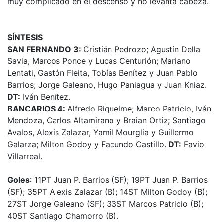
muy complicado en el descenso y no levanta cabeza.
SÍNTESIS
SAN FERNANDO 3:
Cristián Pedrozo; Agustín Della
Savia, Marcos Ponce y Lucas Centurión; Mariano
Lentati, Gastón Fleita, Tobías Benítez y Juan Pablo
Barrios; Jorge Galeano, Hugo Paniagua y Juan Kniaz.
DT:
Iván Benítez.
BANCARIOS 4:
Alfredo Riquelme; Marco Patricio, Iván
Mendoza, Carlos Altamirano y Braian Ortiz; Santiago
Avalos, Alexis Zalazar, Yamil Mourglia y Guillermo
Galarza; Milton Godoy y Facundo Castillo.
DT:
Favio
Villarreal.
Goles
: 11PT Juan P. Barrios (SF); 19PT Juan P. Barrios
(SF); 35PT Alexis Zalazar (B); 14ST Milton Godoy (B);
27ST Jorge Galeano (SF); 33ST Marcos Patricio (B);
40ST Santiago Chamorro (B).