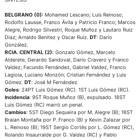
BELGRANO (0):
Mohamed Lescano; Luis Reinoso,
Rodolfo Lausse, Franco Ávila y Patricio Franco; Marcos
Alegre, Rodrigo Silvestri, Roque Muñoz y Lautaro Ruiz
Diaz; Arnaldo Benítez y Oscar Ruiz.
DT
: Darío
González.
RCIA. CENTRAL (2):
Gonzalo Gómez, Marcelo
Alderete, Gerardo Sandoval, Darío Cravero y Franco
Valdez; Facundo Fernández, Gabriel Valdez, Franco
Lagioia, Luciano Monzón; Cristian Fernández y Luis
Gómez.
DT
: José M Fernández.
Goles
: 24PT Luis Gómez (RC). 1ST Luis Gómez (RC).
Incidencia
: 9ST Roque Muñoz (B), expulsado. 18ST
Luis Gómez (RC) marró un penal.
Cambios
: 5ST Diego Sequeira por M. Alegre (B); 16ST
Braian Montaña por P. Franco (B) y Kevin Zalazar por
L. Reinoso (B); 19ST Sergio Cortés por L. Gómez (RC),
Rolando Insaurralde por G. Valdez (RC) y Pablo