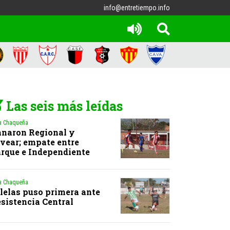
info@entretiempo.info
Las seis más leídas
a Chaqueña
naron Regional y
vear; empate entre
rque e Independiente
a Chaqueña
lelas puso primera ante
sistencia Central