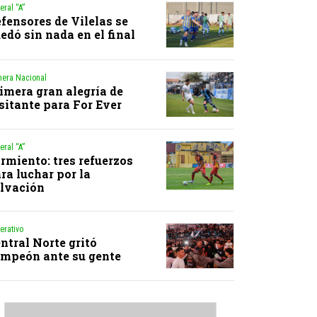
eral “A”
fensores de Vilelas se
edó sin nada en el final
mera Nacional
imera gran alegría de
sitante para For Ever
eral “A”
rmiento: tres refuerzos
ra luchar por la
lvación
erativo
ntral Norte gritó
mpeón ante su gente