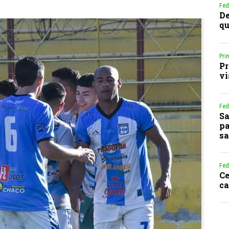
Fed
De
qu
Pri
Pr
vi
Fed
Sa
pa
sa
Fed
Ce
ca