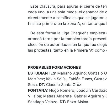
Este Clausura, para apurar el cierre de te
cada uno, a una sola rueda, el ganador de
directamente a semifinales que se jugaron a
finalizó primero en la zona A, en tanto que 
De esta forma la Liga Chaqueña empieza a
arrancó tarde por la también tardía presen
elección de autoridades en la que fue ele
las protestas, tanto en la Primera “A” como 
PROBABLES FORMACIONES
ESTUDIANTES:
Mariano Aquino; Gonzalo 
Martínez; Kevin Solís., Fabián Funes, Gust
Sosa.
DT:
Claudio Santa Cruz
FONTANA:
Hugo Romero; Joaquín Cardozo, 
Villalba; Matías Alderete, Gabriel Aguirre 
Santiago Velozo.
DT:
Enzo Alsina.