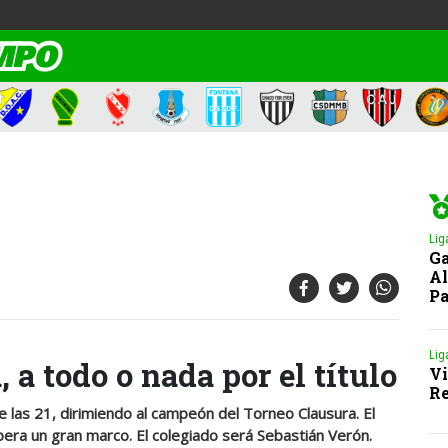
Lig
Ga
Al
Pa
Lig
 a todo o nada por el título
Vi
Re
 las 21, dirimiendo al campeón del Torneo Clausura. El
era un gran marco. El colegiado será Sebastián Verón.