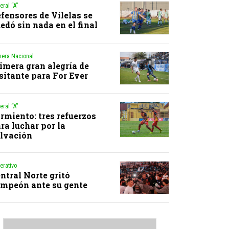
eral “A”
fensores de Vilelas se
edó sin nada en el final
mera Nacional
imera gran alegría de
sitante para For Ever
eral “A”
rmiento: tres refuerzos
ra luchar por la
lvación
erativo
ntral Norte gritó
mpeón ante su gente