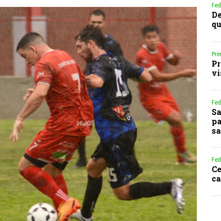
Fed
De
qu
Pri
Pr
vi
Fed
Sa
pa
sa
Fed
Ce
ca