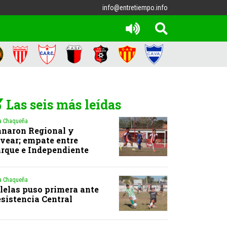
info@entretiempo.info
Las seis más leídas
a Chaqueña
naron Regional y
vear; empate entre
rque e Independiente
a Chaqueña
lelas puso primera ante
sistencia Central