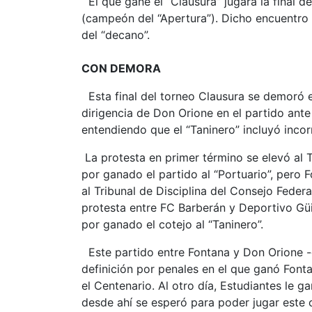
El que gane el “Clausura” jugará la final de
(campeón del “Apertura”). Dicho encuentro s
del “decano”.
CON DEMORA
Esta final del torneo Clausura se demoró 
dirigencia de Don Orione en el partido ante
entendiendo que el “Taninero” incluyó incor
La protesta en primer término se elevó al T
por ganado el partido al “Portuario”, pero 
al Tribunal de Disciplina del Consejo Federa
protesta entre FC Barberán y Deportivo Güira
por ganado el cotejo al “Taninero”.
Este partido entre Fontana y Don Orione -q
definición por penales en el que ganó Font
el Centenario. Al otro día, Estudiantes le gan
desde ahí se esperó para poder jugar este c