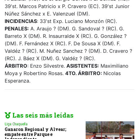
39'st. Marcos Patricio x P. Cravero (EC). 39'st Junior
Núñez Sánchez x E. Valenzuel (DM).
INCIDENCIAS
: 33'st Exp. Luciano Monzón (RC).
PENALES:
A. Araujo ? (DM). G. Sandoval ? (RC). G.
Barreto X (DM). R. Insaurralde X (RC). G. González ?
(DM). F. Fernández X (RC). F. De Sousa X (DM). F.
Valdéz ? (RC). M. Nuñez Sanchez ? (DM). D. Cravero ?
(RC). J. Báez X (DM). G. Valdéz ? (RC).
ÁRBITRO
: Enzo Silvestre.
ASISTENTES:
Maximiliano
Moya y Robertino Rosas.
4TO. ÁRBITRO:
Nicolas
Esperanza.
Las seis más leídas
Liga Chaqueña
Ganaron Regional y Alvear;
empate entre Parque e