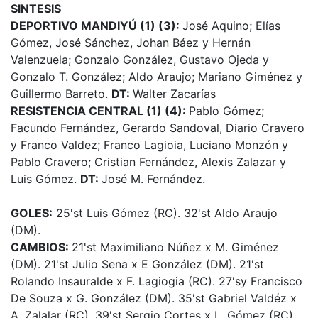
SINTESIS
DEPORTIVO MANDIYÚ (1) (3):
José Aquino; Elías
Gómez, José Sánchez, Johan Báez y Hernán
Valenzuela; Gonzalo González, Gustavo Ojeda y
Gonzalo T. González; Aldo Araujo; Mariano Giménez y
Guillermo Barreto.
DT:
Walter Zacarías
RESISTENCIA CENTRAL (1) (4):
Pablo Gómez;
Facundo Fernández, Gerardo Sandoval, Diario Cravero
y Franco Valdez; Franco Lagioia, Luciano Monzón y
Pablo Cravero; Cristian Fernández, Alexis Zalazar y
Luis Gómez.
DT:
José M. Fernández.
GOLES:
25'st Luis Gómez (RC). 32'st Aldo Araujo
(DM).
CAMBIOS:
21'st Maximiliano Núñez x M. Giménez
(DM). 21'st Julio Sena x E González (DM). 21'st
Rolando Insauralde x F. Lagiogia (RC). 27'sy Francisco
De Souza x G. González (DM). 35'st Gabriel Valdéz x
A. Zalalar (RC). 39'st Sergio Cortes x L. Gómez (RC).