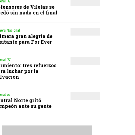
eral “A”
fensores de Vilelas se
edó sin nada en el final
mera Nacional
imera gran alegría de
sitante para For Ever
eral “A”
rmiento: tres refuerzos
ra luchar por la
lvación
erativo
ntral Norte gritó
mpeón ante su gente