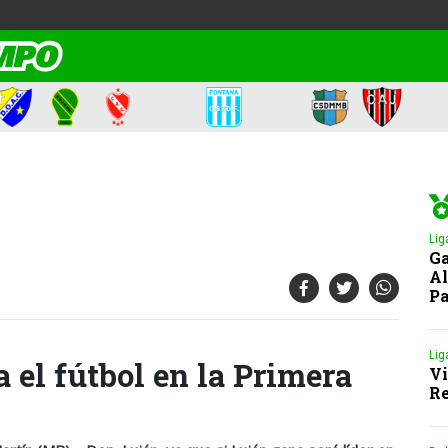
Lig
Ga
Al
Pa
Lig
a el fútbol en la Primera
Vi
Re