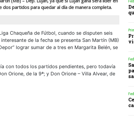
rtín (MB) – Dep. Luján, ya que si Luján gana será líder en
Fed
De
se dos partidos para quedar al día de manera completa.
qu
Pri
 Liga Chaqueña de Fútbol, cuando se disputen seis
Pr
s interesante de la fecha se presenta San Martín (MB)
vi
“Depor” lograr sumar de a tres en Margarita Belén, se
Fed
Sa
día con todos los partidos pendientes, pero todavía
pa
on Orione, de la 9ª; y Don Orione – Villa Alvear, de
sa
Fed
Ce
ca