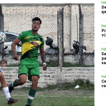
Fed
De
qu
Pri
Pr
vi
Fed
Sa
pa
sa
Fed
Ce
ca