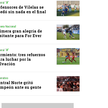
eral “A”
fensores de Vilelas se
edó sin nada en el final
mera Nacional
imera gran alegría de
sitante para For Ever
eral “A”
rmiento: tres refuerzos
ra luchar por la
lvación
erativo
ntral Norte gritó
mpeón ante su gente