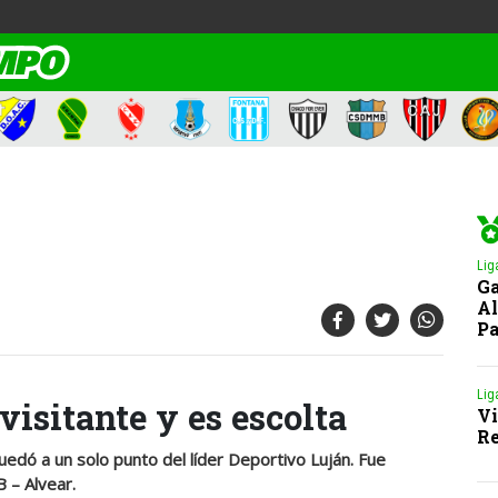
Lig
Ga
Al
Pa
Lig
visitante y es escolta
Vi
Re
 quedó a un solo punto del líder Deportivo Luján. Fue
 – Alvear.