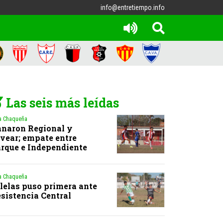
info@entretiempo.info
Las seis más leídas
a Chaqueña
naron Regional y
vear; empate entre
rque e Independiente
a Chaqueña
lelas puso primera ante
sistencia Central