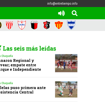
info@entretiempo.info
Las seis más leídas
a Chaqueña
naron Regional y
vear; empate entre
rque e Independiente
a Chaqueña
lelas puso primera ante
sistencia Central