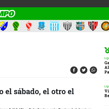
Lig
Ga
Al
Pa
Lig
el sábado, el otro el
Vi
Re