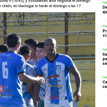
 zona 9 (16:45), y Estudiantes ante Regional el domingo
Fed
e Unión, en Machagai. lo harán el domingo a las 17.
De
qu
Pri
Pr
vi
Fed
Sa
pa
sa
Fed
Ce
ca