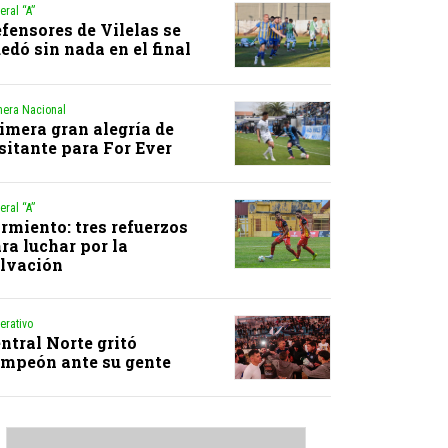
eral “A”
fensores de Vilelas se
edó sin nada en el final
mera Nacional
imera gran alegría de
sitante para For Ever
eral “A”
rmiento: tres refuerzos
ra luchar por la
lvación
erativo
ntral Norte gritó
mpeón ante su gente