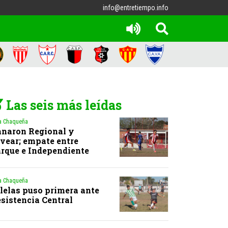
info@entretiempo.info
Las seis más leídas
a Chaqueña
naron Regional y
vear; empate entre
rque e Independiente
a Chaqueña
lelas puso primera ante
sistencia Central