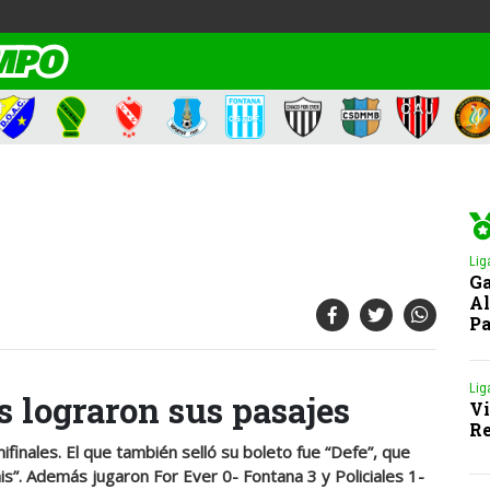
Lig
Ga
Al
Pa
Lig
 lograron sus pasajes
Vi
Re
mifinales. El que también selló su boleto fue “Defe”, que
is”. Además jugaron For Ever 0- Fontana 3 y Policiales 1-