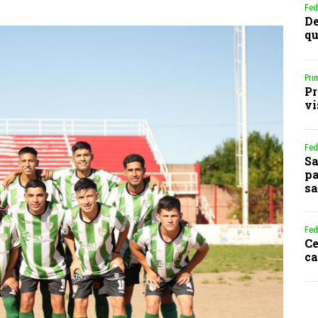
Fed
De
qu
Pri
Pr
vi
Fed
Sa
pa
sa
Fed
Ce
ca