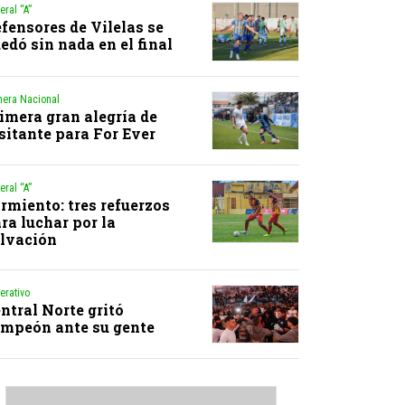
eral “A”
fensores de Vilelas se
edó sin nada en el final
mera Nacional
imera gran alegría de
sitante para For Ever
eral “A”
rmiento: tres refuerzos
ra luchar por la
lvación
erativo
ntral Norte gritó
mpeón ante su gente