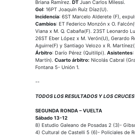
Briana Ramírez.
DT
Juan Carlos Milessi.
Gol
: 16PT Joaquín Ruíz Díaz(U).
Incidencia
: 6ST Marcelo Alderete (F), expu
Cambios
: ET Federico Monzón x O. Falcón
Viana x M. Q. Cabaña(F). 23ST Leonardo Luna
26ST Eber López x M. Verón(U), Gerardo Ro
Aguirre(F) y Santiago Velozo x R. Martínez(
Árbitro
: Darío Pérez (Quitilipi).
Asistentes
:
Martín).
Cuarto árbitro:
Nicolás Cabral (Gra
Fontana 5- Unión 1.
--
TODOS LOS RESULTADOS Y LOS CRUCES
SEGUNDA RONDA – VUELTA
Sábado 13-12
8) Estudio Galeano de Posadas 2 (3)- Gibs
4) Cultural de Castelli 5 (6)- Policiales de R