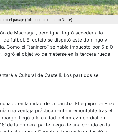
gró el pasaje (foto: gentileza diario Norte).
ón de Machagai, pero igual logró acceder a la
r de fútbol. El cotejo se disputó este domingo y
da. Como el “taninero” se había impuesto por 5 a 0
 logró el objetivo de meterse en la tercera rueda
ntará a Cultural de Castelli. Los partidos se
 luchado en la mitad de la cancha. El equipo de Enzo
enía una ventaja prácticamente irremontable tras el
mbargo, llegó a la ciudad del abrazo cordial en
16’ de la primera parte luego de una corrida en la
ante el arquero Garcete y tras un leve desvió la