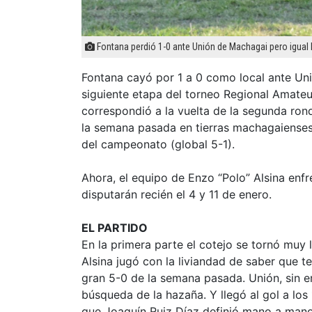
Fontana perdió 1-0 ante Unión de Machagai pero igual lo
Fontana cayó por 1 a 0 como local ante Uni
siguiente etapa del torneo Regional Amateu
correspondió a la vuelta de la segunda ron
la semana pasada en tierras machagaienses,
del campeonato (global 5-1).
Ahora, el equipo de Enzo “Polo” Alsina enfre
disputarán recién el 4 y 11 de enero.
EL PARTIDO
En la primera parte el cotejo se tornó muy
Alsina jugó con la liviandad de saber que t
gran 5-0 de la semana pasada. Unión, sin e
búsqueda de la hazaña. Y llegó al gol a los 
que Joaquín Ruiz Díaz definió mano a mano 