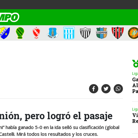
Lig
Ga
Al
Pa
Lig
ión, pero logró el pasaje
Vi
Re
 había ganado 5-0 en la ida selló su clasificación (global
Castelli. Mirá todos los resultados y los cruces.