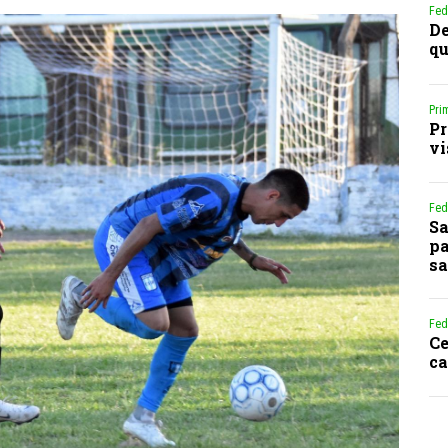
Fed
De
qu
Pri
Pr
vi
Fed
Sa
pa
sa
Fed
Ce
ca