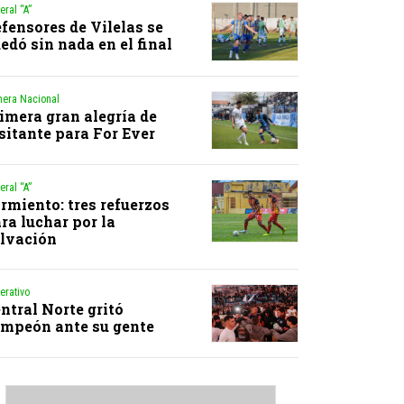
eral “A”
fensores de Vilelas se
edó sin nada en el final
mera Nacional
imera gran alegría de
sitante para For Ever
eral “A”
rmiento: tres refuerzos
ra luchar por la
lvación
erativo
ntral Norte gritó
mpeón ante su gente