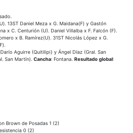
lsado.
(U). 13ST Daniel Meza x G. Maidana(F) y Gastón
 x C. Centurión (U). Daniel Villalba x F. Falcón (F).
mero x B. Ramírez(U). 31ST Nicolás López x G.
F).
 Darío Aguirre (Quitilipi) y Ángel Díaz (Gral. San
l. San Martín).
Cancha
: Fontana.
Resultado global
:
on Brown de Posadas 1 (2)
esistencia 0 (2)