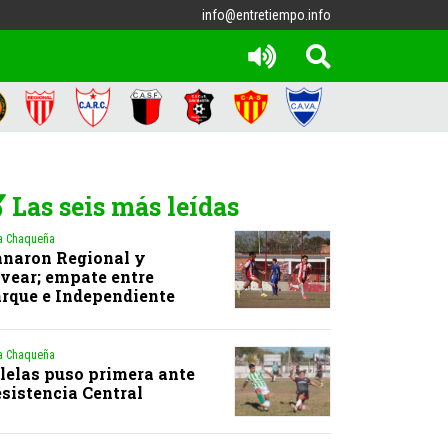
info@entretiempo.info
Las seis más leídas
a Chaqueña
naron Regional y
vear; empate entre
rque e Independiente
a Chaqueña
lelas puso primera ante
sistencia Central