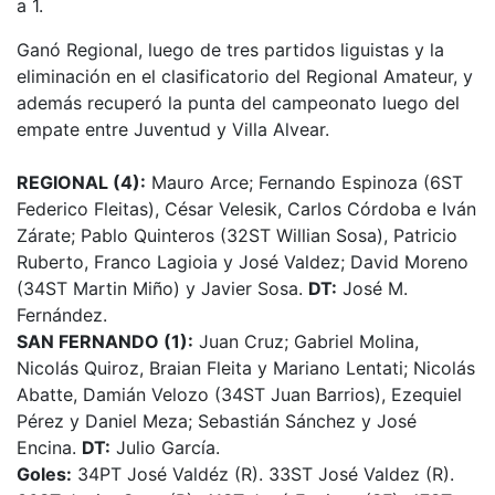
a 1.
Ganó Regional, luego de tres partidos liguistas y la
eliminación en el clasificatorio del Regional Amateur, y
además recuperó la punta del campeonato luego del
empate entre Juventud y Villa Alvear.
REGIONAL (4):
Mauro Arce; Fernando Espinoza (6ST
Federico Fleitas), César Velesik, Carlos Córdoba e Iván
Zárate; Pablo Quinteros (32ST Willian Sosa), Patricio
Ruberto, Franco Lagioia y José Valdez; David Moreno
(34ST Martin Miño) y Javier Sosa.
DT:
José M.
Fernández.
SAN FERNANDO (1):
Juan Cruz; Gabriel Molina,
Nicolás Quiroz, Braian Fleita y Mariano Lentati; Nicolás
Abatte, Damián Velozo (34ST Juan Barrios), Ezequiel
Pérez y Daniel Meza; Sebastián Sánchez y José
Encina.
DT:
Julio García.
Goles:
34PT José Valdéz (R). 33ST José Valdez (R).