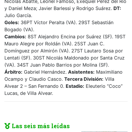
Nicolás Abatte, Leonel Famoso, Exequiel Pérez del Río
y Daniel Meza; Javier Barlessi y Rodrigo Suárez.
DT:
Julio García.
Goles:
36PT Víctor Peralta (VA). 29ST Sebastián
Bogado (VA).
Cambios:
8ST Alejandro Encina por Suárez (SF). 19ST
Mauro Alegre por Roldán (VA). 25ST Juan C.
Domínguez por Almirón (VA). 27ST Lautaro Sosa por
Lentati (SF). 30ST Nicolás Maldonado por Santa Cruz
(VA). 34ST Juan Pablo Barrios por Molina (SF).
Árbitro:
Gabriel Hernández.
Asistentes:
Maximiliano
Ocampo y Claudio Casco.
Tercera División:
Villa
Alvear 2 – San Fernando 0.
Estadio:
Eleuterio “Coco”
Lucas, de Villa Alvear.
Las seis más leídas