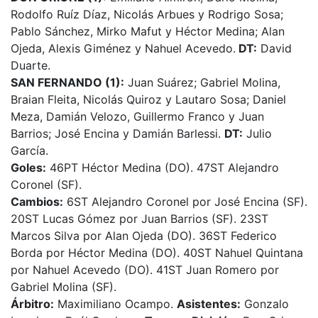
Rodolfo Ruíz Díaz, Nicolás Arbues y Rodrigo Sosa;
Pablo Sánchez, Mirko Mafut y Héctor Medina; Alan
Ojeda, Alexis Giménez y Nahuel Acevedo.
DT:
David
Duarte.
SAN FERNANDO (1):
Juan Suárez; Gabriel Molina,
Braian Fleita, Nicolás Quiroz y Lautaro Sosa; Daniel
Meza, Damián Velozo, Guillermo Franco y Juan
Barrios; José Encina y Damián Barlessi.
DT:
Julio
García.
Goles:
46PT Héctor Medina (DO). 47ST Alejandro
Coronel (SF).
Cambios:
6ST Alejandro Coronel por José Encina (SF).
20ST Lucas Gómez por Juan Barrios (SF). 23ST
Marcos Silva por Alan Ojeda (DO). 36ST Federico
Borda por Héctor Medina (DO). 40ST Nahuel Quintana
por Nahuel Acevedo (DO). 41ST Juan Romero por
Gabriel Molina (SF).
Árbitro:
Maximiliano Ocampo.
Asistentes:
Gonzalo