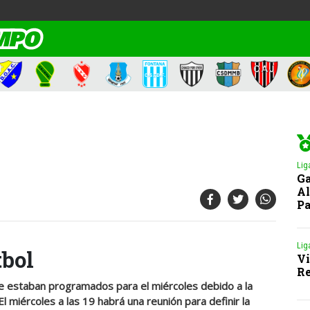
Lig
Ga
Al
Pa
Lig
tbol
Vi
Re
ue estaban programados para el miércoles debido a la
l miércoles a las 19 habrá una reunión para definir la