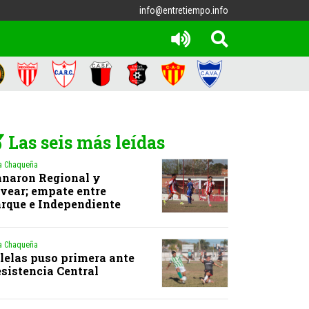
info@entretiempo.info
Las seis más leídas
a Chaqueña
naron Regional y
vear; empate entre
rque e Independiente
a Chaqueña
lelas puso primera ante
sistencia Central