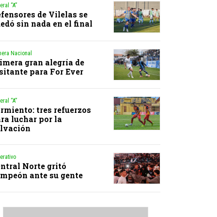
eral “A”
fensores de Vilelas se
edó sin nada en el final
mera Nacional
imera gran alegría de
sitante para For Ever
eral “A”
rmiento: tres refuerzos
ra luchar por la
lvación
erativo
ntral Norte gritó
mpeón ante su gente