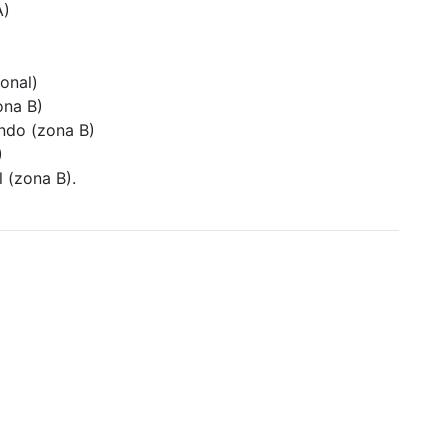
A)
onal)
ona B)
ando (zona B)
)
l (zona B).