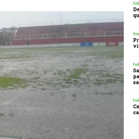
Fed
De
qu
Pri
Pr
vi
Fed
Sa
pa
sa
Fed
Ce
ca