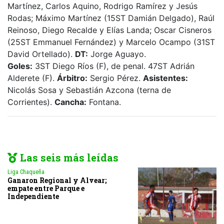
Martínez, Carlos Aquino, Rodrigo Ramírez y Jesús
Rodas; Máximo Martínez (15ST Damián Delgado), Raúl
Reinoso, Diego Recalde y Elías Landa; Oscar Cisneros
(25ST Emmanuel Fernández) y Marcelo Ocampo (31ST
David Ortellado).
DT:
Jorge Aguayo.
Goles:
3ST Diego Ríos (F), de penal. 47ST Adrián
Alderete (F).
Árbitro:
Sergio Pérez.
Asistentes:
Nicolás Sosa y Sebastián Azcona (terna de
Corrientes).
Cancha:
Fontana.
Las seis más leídas
Liga Chaqueña
Ganaron Regional y Alvear;
empate entre Parque e
Independiente