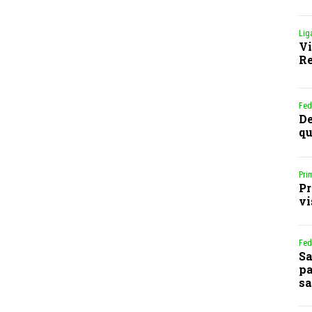
Lig
Vi
Re
Fed
De
qu
Pri
Pr
vi
Fed
Sa
pa
sa