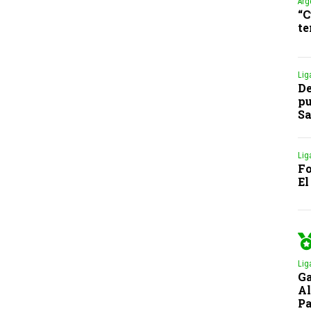
Arg
“C
te
Lig
De
pu
S
Lig
Fo
El
Lig
Ga
Al
Pa