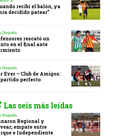
entino “A”
uando recibí el balón, ya
nía decidido patear”
a Chaqueña
fensores rescató un
nto en el final ante
armiento
a Chaqueña
r Ever – Club de Amigos:
 partido perfecto
Las seis más leídas
a Chaqueña
naron Regional y
vear; empate entre
rque e Independiente