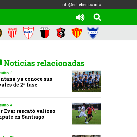
info@entretiempo.info
Noticias relacionadas
entino 'B'
ntana ya conoce sus
vales de 2ª fase
ntino ‘A’
r Ever rescató valioso
pate en Santiago