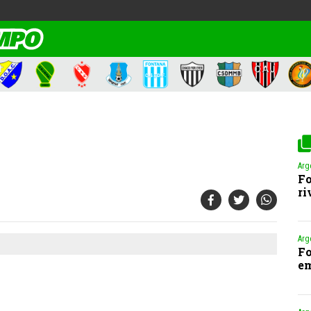
Arg
Fo
ri
Arge
Fo
em