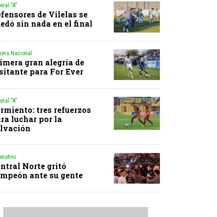
eral “A”
fensores de Vilelas se
edó sin nada en el final
mera Nacional
imera gran alegría de
sitante para For Ever
eral “A”
rmiento: tres refuerzos
ra luchar por la
lvación
erativo
ntral Norte gritó
mpeón ante su gente