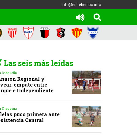
info@entretiempo.info
Las seis más leídas
a Chaqueña
naron Regional y
vear; empate entre
rque e Independiente
a Chaqueña
lelas puso primera ante
sistencia Central