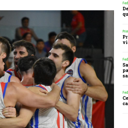
Fed
De
qu
Pri
Pr
vi
Fed
Sa
pa
sa
Fed
Ce
ca