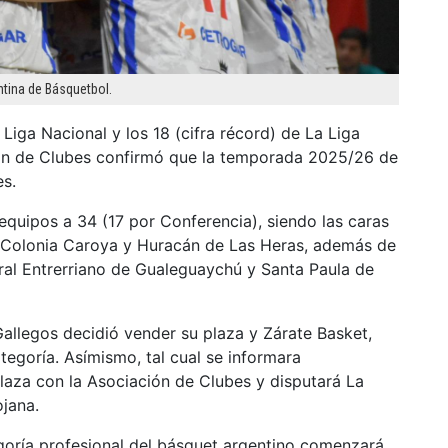
ntina de Básquetbol.
Liga Nacional y los 18 (cifra récord) de La Liga
ión de Clubes confirmó que la temporada 2025/26 de
es.
equipos a 34 (17 por Conferencia), siendo las caras
Colonia Caroya y Huracán de Las Heras, además de
ral Entrerriano de Gualeguaychú y Santa Paula de
allegos decidió vender su plaza y Zárate Basket,
tegoría. Asímismo, tal cual se informara
laza con la Asociación de Clubes y disputará La
ojana.
oría profesional del básquet argentino comenzará