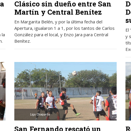
ra
Clásico sin dueño entre San
D
Martín y Central Benítez
D
s
En Margarita Belén, y por la última fecha del
Apertura, igualaron 1 a 1, por los tantos de Carlos
El
 la
González para el local, y Enzo Jara para Central
y 
n.
Benítez.
tít
Ex
Liga Chaqueña
San Fernando rescató un
R