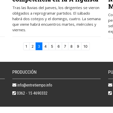
M
Tras las lluvias del jueves, los dirigentes se vieron
obligados a reprogramar partidos. El sábado
Co
habrá dos cotejos y el domingo, cuatro. La semana
pe
que viene habrá encuentros martes, miércoles y
sel
viernes.
ex
1
2
3
4
5
6
7
8
9
10
PRODUCCIÓN
PU
info@entretiempo.info
0362 - 15 4690332