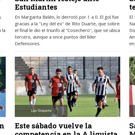
Estudiantes
t
s
En Margarita Belén, lo derrotó por 1 a 0. El gol fue
El
gracias a la "Ley del ex" de Rito Duarte, que sobre
Na
 la
el final le dio el triunfo al "Cosechero", que se ubica
Do
tercero, aunque a once puntos del líder
Am
Defensores.
en
Liga Chaqueña
en
Este sábado vuelve la
S
competencia en la A liguista
M