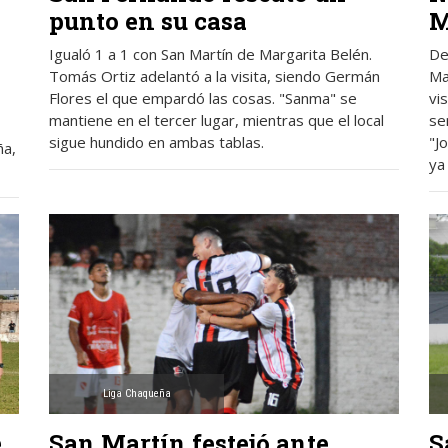
punto en su casa
M
Igualó 1 a 1 con San Martín de Margarita Belén.
De
Tomás Ortiz adelantó a la visita, siendo Germán
Ma
Flores el que empardó las cosas. "Sanma" se
vi
mantiene en el tercer lugar, mientras que el local
se
sigue hundido en ambas tablas.
"J
ña,
ya
Liga Chaqueña
e
San Martín festejó ante
S