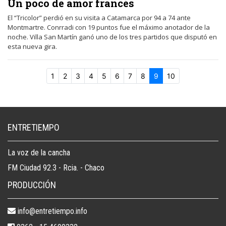
Un poco de amor francés
El “Tricolor” perdió en su visita a Catamarca por 94 a 74 ante
Montmartre. Conrradi con 19 puntos fue el máximo anotador de la
noche. Villa San Martín ganó uno de los tres partidos que disputó en
esta nueva gira.
1
2
3
4
5
6
7
8
9
10
ENTRETIEMPO
La voz de la cancha
FM Ciudad 92.3 - Rcia. - Chaco
PRODUCCIÓN
info@entretiempo.info